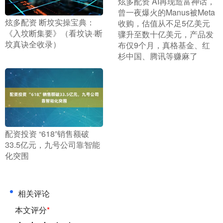
​炫多配资 AI再现造富神话，
曾一夜爆火的Manus被Meta
​炫多配资 断坟实操宝典：
收购，估值从不足5亿美元
《入坟断集要》（看坟诀·断
骤升至数十亿美元，产品发
坟真诀全收录）
布仅9个月，真格基金、红
杉中国、腾讯等赚麻了
​配资投资 “618”销售额破
33.5亿元，九号公司靠智能
化突围
相关评论
本文评分
*