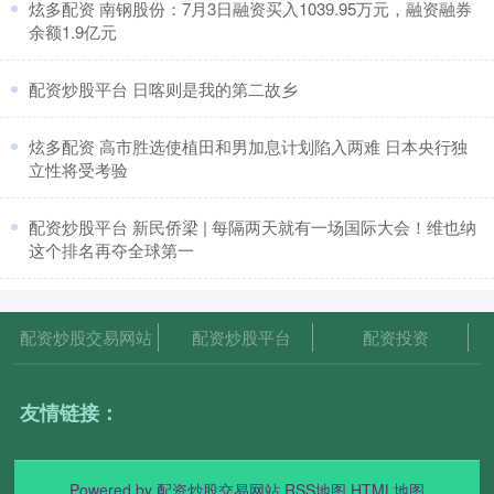
​炫多配资 南钢股份：7月3日融资买入1039.95万元，融资融券
余额1.9亿元
​配资炒股平台 日喀则是我的第二故乡
​炫多配资 高市胜选使植田和男加息计划陷入两难 日本央行独
立性将受考验
​配资炒股平台 新民侨梁 | 每隔两天就有一场国际大会！维也纳
这个排名再夺全球第一
配资炒股交易网站
配资炒股平台
配资投资
友情链接：
Powered by
配资炒股交易网站
RSS地图
HTML地图