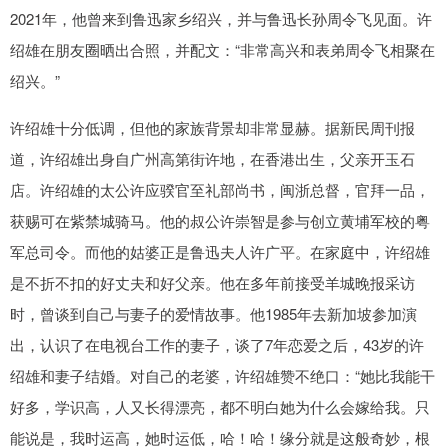
2021年，他曾来到鲁迅家乡绍兴，并与鲁迅长孙周令飞见面。许
绍雄在朋友圈晒出合照，并配文：“非常高兴和表弟周令飞相聚在
绍兴。”
许绍雄十分低调，但他的家族背景却非常显赫。据新民周刊报
道，许绍雄出身自广州高第街许地，在香港出生，父亲开玉石
店。许绍雄的太公许应骙官至礼部尚书，闽浙总督，官拜一品，
获赐可在紫禁城骑马。他的叔公许崇智是参与创立黄埔军校的粤
军总司令。而他的姑婆正是鲁迅夫人许广平。在家庭中，许绍雄
是不折不扣的好丈夫和好父亲。他在多年前接受羊城晚报采访
时，曾谈到自己与妻子的爱情故事。他1985年去新加坡参加演
出，认识了在电视台工作的妻子，谈了7年恋爱之后，43岁的许
绍雄和妻子结婚。对自己的老婆，许绍雄赞不绝口：“她比我能干
好多，学识高，人又长得漂亮，都不明白她为什么会嫁给我。只
能说是，我时运高，她时运低，哈！哈！缘分就是这般奇妙，根