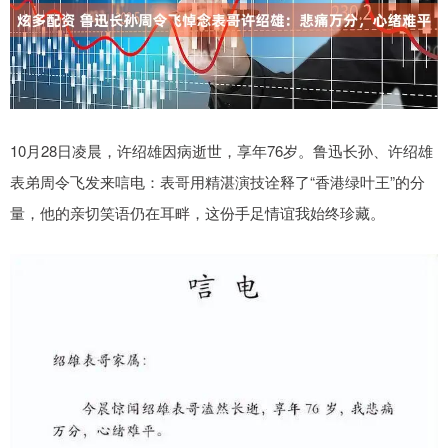
10月28日凌晨，许绍雄因病逝世，享年76岁。鲁迅长孙、许绍雄
表弟周令飞发来唁电：表哥用精湛演技诠释了“香港绿叶王”的分
量，他的亲切笑语仍在耳畔，这份手足情谊我始终珍藏。