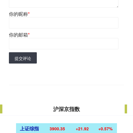
你的昵称
*
你的邮箱
*
提交评论
沪深京指数
上证综指
3900.35
+21.92
+0.57%