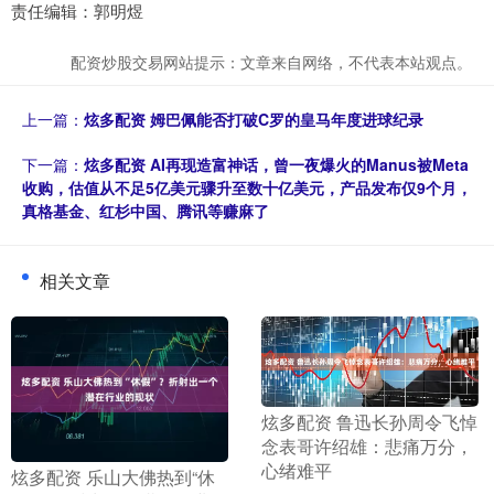
责任编辑：郭明煜
配资炒股交易网站提示：文章来自网络，不代表本站观点。
上一篇：
炫多配资 姆巴佩能否打破C罗的皇马年度进球纪录
下一篇：
炫多配资 AI再现造富神话，曾一夜爆火的Manus被Meta
收购，估值从不足5亿美元骤升至数十亿美元，产品发布仅9个月，
真格基金、红杉中国、腾讯等赚麻了
相关文章
​炫多配资 鲁迅长孙周令飞悼
念表哥许绍雄：悲痛万分，
心绪难平
​炫多配资 乐山大佛热到“休