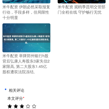
​米牛配资 伊朗必然采取报复
​米牛配资 观鸥季昆明交管部
行动，手段多样，但局限性
门全程在线 守护畅行无忧
十分明显
​米牛配资 举牌郑州银行h股
背后弘康人寿股东3家失信2
家限高, 第二大股东1.45亿
股权遭双法院冻结,
相关评论
本文评分
*